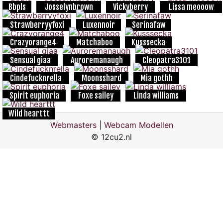
Bbpls
Josselynbrown
Vickyberry
Lissa meooow
Strawberryyfoxi
Luxennoir
Serinafaw
Crazyorange4
Matchaboo
Kusssecka
Sensual giaa
Auroremanaugh
Cleopatra3101
Cindefucknrella
Moonsshard
Mia gothh
Spirit euphoria
Foxe sailey
Linda williams
Wild hearttt
Webmasters
|
Webcam Modellen
© 12cu2.nl